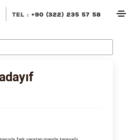
TEL :
+90 (322) 235 57 58
BIZI ARAYIN
Kadayıf
+90 (322) 235 57 58
+90 (322) 235 57 58
EMAIL
info@dedekebap.com.tr
masıyla fark yaratan manda tereyağı,