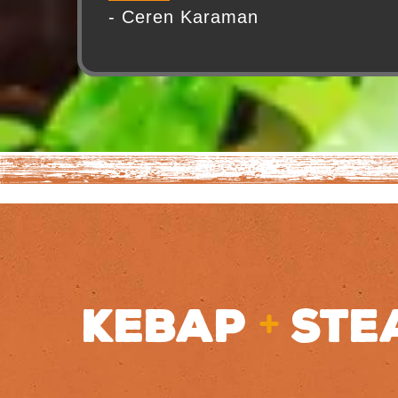
Adana’daysanız ve bu yorumu okuyorsanız mut
- Ceren Karaman
en azından tatmanızı şiddetle tavsiye ediyorum
Son olarak tahinli tatlı gerçekten çok iyiydi
+
KEBAP
STE