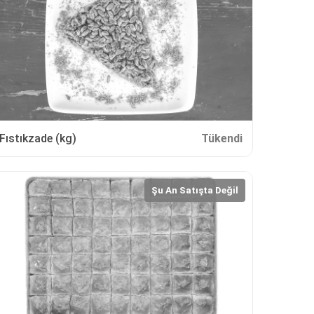
Fıstıkzade (kg)
Tükendi
Şu An Satışta Değil