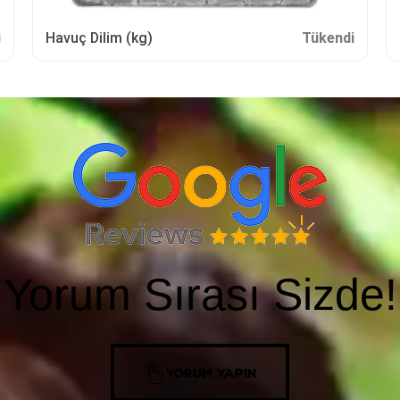
i
Havuç Dilim (kg)
Tükendi
Yorum Sırası Sizde!
YORUM YAPIN