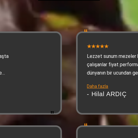
aşta
Lezzet sunum mezeler 
çalışanlar fiyat perform
e
dünyanın bir ucundan g
 gibi
yediğim en iyi Adanaydı
Daha fazla
- Hilal ARDIÇ