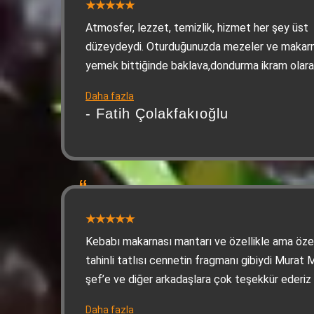
Atmosfer, lezzet, temizlik, hizmet her şey üst
düzeydeydi. Oturduğunuzda mezeler ve makarn
yemek bittiğinde baklava,dondurma ikram olar
veriliyor. Tüm çalışanlara teşekkürler.
Daha fazla
- Fatih Çolakfakıoğlu
Kebabı makarnası mantarı ve özellikle ama özel
tahinli tatlısı cennetin fragmanı gibiydi Murat 
şef’e ve diğer arkadaşlara çok teşekkür ederiz
yüzle karşılanıp güllerle uğurlandığımız bir yer
Daha fazla