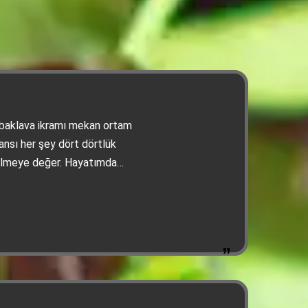
baklava ikramı mekan ortam
ansı her şey dört dörtlük
elmeye değer. Hayatımda
 Teşekkür ederiz