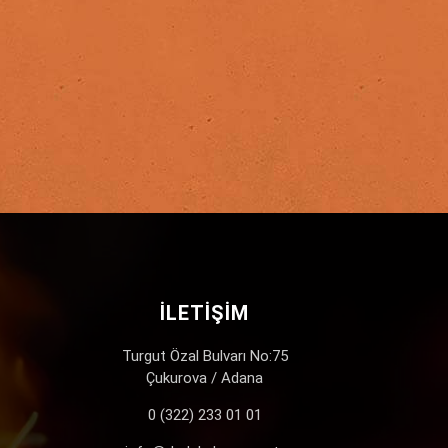
İLETIŞIM
Turgut Özal Bulvarı No:75
Çukurova / Adana
0 (322) 233 01 01