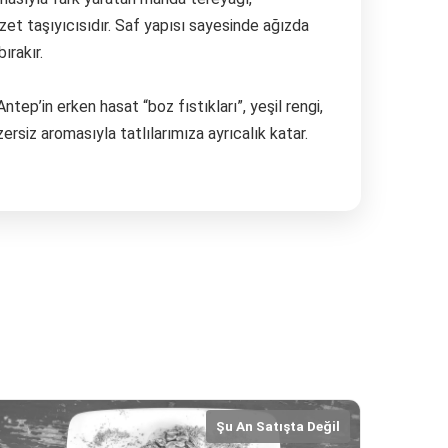
ADRES
zzet taşıyıcısıdır. Saf yapısı sayesinde ağızda
bırakır.
Turgut Özal Blv. No:75 Çukurova
Adana
Antep’in erken hasat “boz fıstıkları”, yeşil rengi,
ersiz aromasıyla tatlılarımıza ayrıcalık katar.
Şu An Satışta Değil