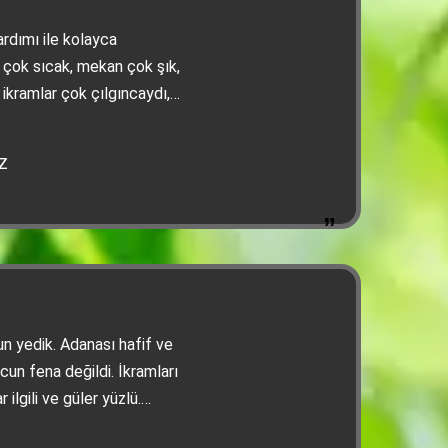
dımı ile kolayca
ma çok sıcak, mekan çok şık,
ikramlar çok çılgıncaydı,
iniz. Kebap çok lezzetliydi,
ine ikram) harikaydı.
z
güleryüzlü ve ilgiliydi. Biz
diyorum
n yedik. Adanası hafif ve
cun fena değildi. İkramları
r ilgili ve güler yüzlü.
ınca çok uygun. Kesinlikle