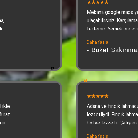
Mekana google maps yar
a,
ulaşabilirsiniz. Karşıla
ak
tertemiz. Yemek öncesi 
onları yiyerek doyabilirs
Daha fazla
sonrasında gelen tatlı (y
- Buket Sakınma
Personel çok sıcakkanlı, 
çok beğendik tavsiye e
likle
Adana ve fındık lahmacu
Murat
lezzetliydi. Fındık lahma
 güler
bol ve lezzetli. Çalışanla
de
Fiyatları ikramlarla bak
Daha fazla