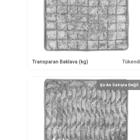
Transparan Baklava (kg)
Tükend
Şu An Satışta Değil