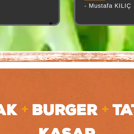
laka
tavsiye ederim.
- Mustafa KILIÇ
.
+
+
AK
BURGER
TA
KASAP