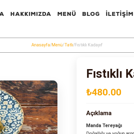
FA
HAKKIMIZDA
MENÜ
BLOG
İLETİŞİM
Anasayfa
/
Menü
/
Tatlı
/
Fıstıklı Kadayıf
Fıstıklı 
₺480.00
Açıklama
Manda Tereyağı
Doğallığı ve yoğun aro