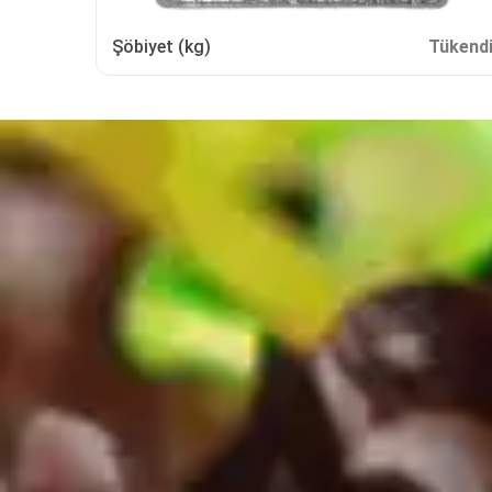
Şöbiyet (kg)
Tükend