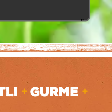
+
+
TLI
GURME