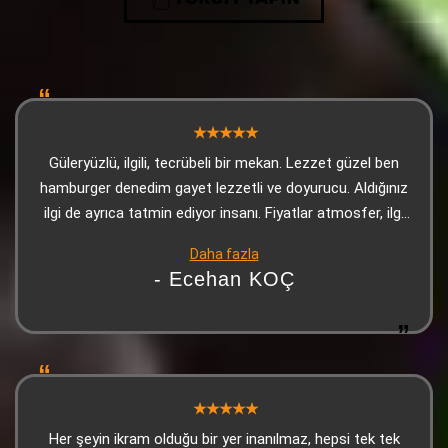
Güleryüzlü, ilgili, tecrübeli bir mekan. Lezzet güzel ben
hamburger denedim gayet lezzetli ve doyurucu. Aldığınız
ilgi de ayrıca tatmin ediyor insanı. Fiyatlar atmosfer, ilgi
ve lezzet ile orantılanınca makul oluyor. Teşekkürler
Daha fazla
Dede Kebap. Adana'ya her geldiğimde uğradığım yer artık
- Ecehan KOÇ
Her şeyin ikram olduğu bir yer inanılmaz, hepsi tek tek