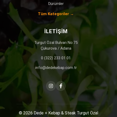
Dürümler
Tüm Kategoriler →
İLETIŞIM
Turgut Özal Bulvarı No:75
Çukurova / Adana
0 (322) 233 01 01
info@dedekebap.com.tr
© 2026
Dede + Kebap & Steak
Turgut Özal