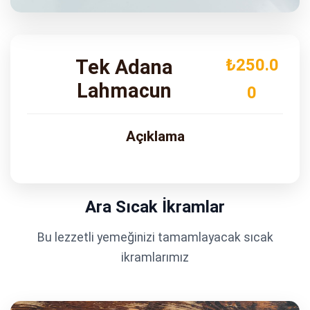
ADRES
Turgut Özal Blv. No:75 Çukurova
Adana
Tek Adana
₺250.0
Lahmacun
0
Açıklama
Ara Sıcak İkramlar
Bu lezzetli yemeğinizi tamamlayacak sıcak
ikramlarımız