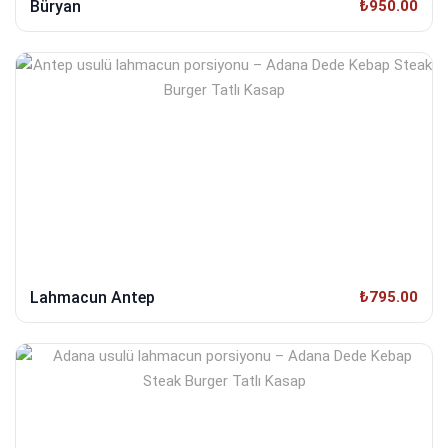
Büryan
₺950.00
Lahmacun Antep
₺795.00