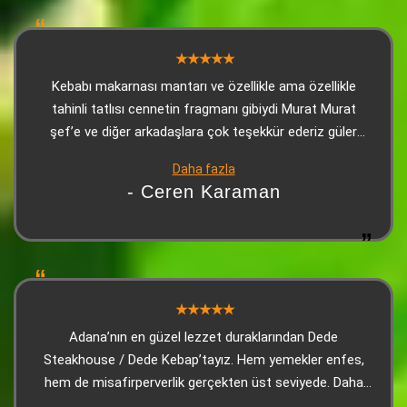
Kebabı makarnası mantarı ve özellikle ama özellikle
tahinli tatlısı cennetin fragmanı gibiydi Murat Murat
şef’e ve diğer arkadaşlara çok teşekkür ederiz güler
yüzle karşılanıp güllerle uğurlandığımız bir yerde
Daha fazla
Adana’daysanız ve bu yorumu okuyorsanız mutlaka en
- Ceren Karaman
azından tatmanızı şiddetle tavsiye ediyorum. Son olarak
tahinli tatlı gerçekten çok iyiydi
Adana’nın en güzel lezzet duraklarından Dede
Steakhouse / Dede Kebap’tayız. Hem yemekler enfes,
hem de misafirperverlik gerçekten üst seviyede. Daha
masaya oturur oturmaz, o meşhur soslu mantarlı