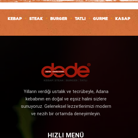
+
+
+
+
+
KEBAP
STEAK
BURGER
TATLI
GURME
KASAP
Yılların verdiği ustalık ve tecrübeyle, Adana
kebabının en doğal ve eşsiz halini sizlere
sunuyoruz. Geleneksel lezzetlerimizi modern
ve nezih bir ortamda deneyimleyin.
HIZLI MENÜ