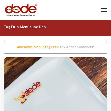
Taş Fırın Menüsüne Dön
Anasayfa
/
Menü
/
Taş Fırın
/
Tek Adana Lahmacun
BIZI ARAYIN
+90 (322) 235 57 58
+90 (322) 235 57 58
EMAIL
info@dedekebap.com.tr