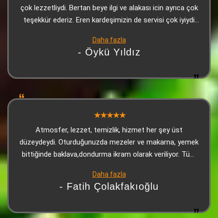
çok lezzetliydi. Bertan beye ilgi ve alakası icin ayrıca çok
teşekkür ederiz. Eren kardeşimizin de servisi çok iyiydi
çok teşekkürler
Daha fazla
- Öykü Yıldız
Atmosfer, lezzet, temizlik, hizmet her şey üst
düzeydeydi. Oturduğunuzda mezeler ve makarna, yemek
bittiğinde baklava,dondurma ikram olarak veriliyor. Tüm
çalışanlara teşekkürler.
Daha fazla
- Fatih Çolakfakıoğlu