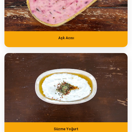
Aşk Acısı
Süzme Yoğurt