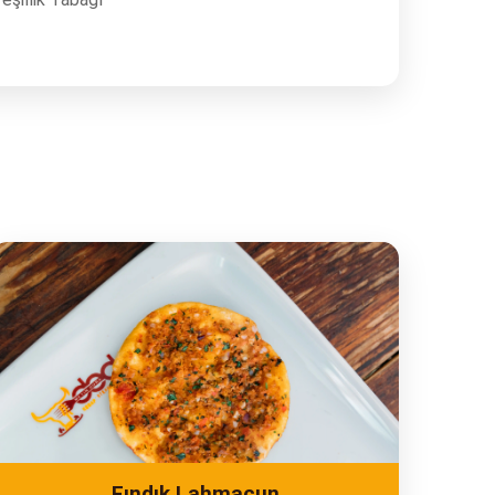
ADRES
Turgut Özal Blv. No:75 Çukurova
Adana
Fındık Lahmacun