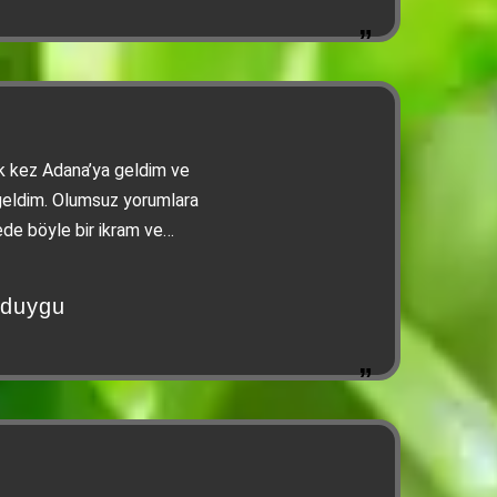
lk kez Adana’ya geldim ve
geldim. Olumsuz yorumlara
de böyle bir ikram ve
ir yorum yazabilmişler,
nusunda ise makarnası,
zduygu
rı gayet güzeldi. Üzerine
esinlikle herkese tavsiye
m yapanların şu andan
lerini düşünüyorum