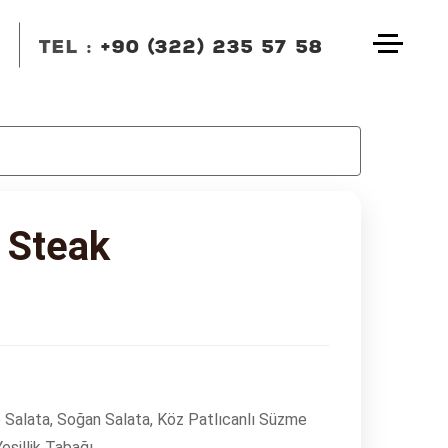
TEL :
+90 (322) 235 57 58
BIZI ARAYIN
 Steak
+90 (322) 235 57 58
+90 (322) 235 57 58
EMAIL
info@dedekebap.com.tr
 Salata, Soğan Salata, Köz Patlıcanlı Süzme
eşillik Tabağı