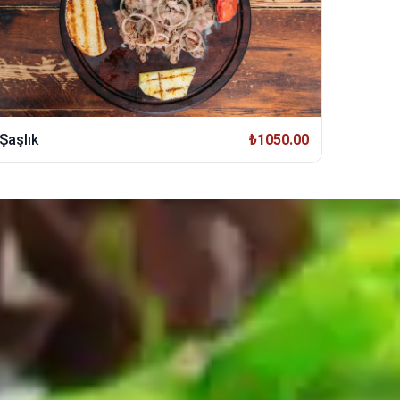
Şaşlık
₺1050.00