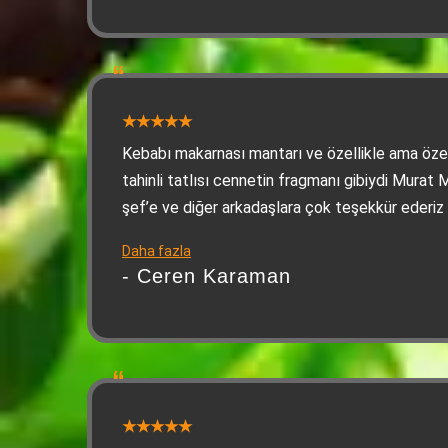
Kebabı makarnası mantarı ve özellikle ama özel
tahinli tatlısı cennetin fragmanı gibiydi Murat 
şef’e ve diğer arkadaşlara çok teşekkür ederiz
yüzle karşılanıp güllerle uğurlandığımız bir yer
Daha fazla
Adana’daysanız ve bu yorumu okuyorsanız mut
- Ceren Karaman
en azından tatmanızı şiddetle tavsiye ediyorum
Son olarak tahinli tatlı gerçekten çok iyiydi