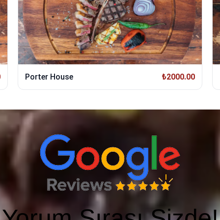
0
Porter House
₺2000.00
Yorum Sırası Sizde!