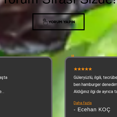
YORUM YAPIN
aşta
Güleryüzlü, ilgili, tecrü
ben hamburger denedim 
e
Aldığınız ilgi de ayrıca t
 gibi
atmosfer, ilgi ve lezzet
Daha fazla
oluyor. Teşekkürler De
- Ecehan KOÇ
geldiğimde uğradığım ye