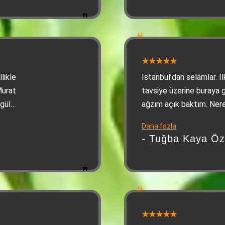
likle
İstanbul’dan selamlar. İ
Murat
tavsiye üzerine buraya 
 güler
ağzım açık baktım. Nere
de
karşılama var da böyle b
Daha fazla
laka
anlayamadım. Lezzet ko
- Tuğba Kaya Ö
.
Adana kebabı ve ikramla
tatlı da ikram ettiler. K
edeceğim. Olumsuz yoru
itibaren manipüle ettik