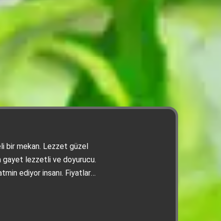
beli bir mekan. Lezzet güzel
gayet lezzetli ve doyurucu.
atmin ediyor insanı. Fiyatlar
 ile orantılanınca makul
de Kebap. Adana'ya her
r artık