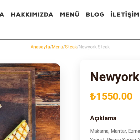
FA
HAKKIMIZDA
MENÜ
BLOG
İLETİŞİM
Anasayfa
/
Menü
/
Steak
/
Newyork Steak
Newyork
₺1550.00
Açıklama
Makarna, Mantar, Ezme
Yoğurt, Pişmiş Soğan, Y