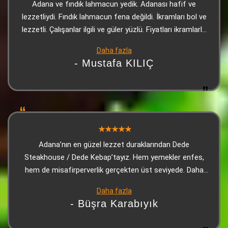
Adana ve fındık lahmacun yedik. Adanası hafif ve
lezzetliydi. Fındık lahmacun fena değildi. İkramları bol ve
lezzetli. Çalışanlar ilgili ve güler yüzlü. Fiyatları ikramlarla
bakınca çok uygun. Kesinlikle tavsiye ederim.
Daha fazla
- Mustafa KILIÇ
Adana’nın en güzel lezzet duraklarından Dede
Steakhouse / Dede Kebap’tayız. Hem yemekler enfes,
hem de misafirperverlik gerçekten üst seviyede. Daha
masaya oturur oturmaz, o meşhur soslu mantarlı
Daha fazla
makarna ikramı geliyor… Kıvamı, tadı, aroması efsane. Bir
- Büşra Karabıyık
de isli mantar var ki… Gerçekten Dede’nin imzası gibi.
İkram diye geliyor ama lezzeti başlı başına bir tabak! Ve