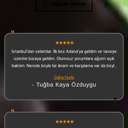
YORUM YAPIN
İstanbul’dan selamlar. İlk kez Adana’ya geldim ve tavsiye
üzerine buraya geldim. Olumsuz yorumlara ağzım açık
baktım. Nerede böyle bir ikram ve karşılama var da böyle
bir yorum yazabilmişler, anlayamadım. Lezzet
Daha fazla
konusunda ise makarnası, Adana kebabı ve ikramları
- Tuğba Kaya Özduygu
gayet güzeldi. Üzerine tatlı da ikram ettiler. Kesinlikle
herkese tavsiye edeceğim. Olumsuz yorum yapanların şu
andan itibaren manipüle ettiklerini düşünüyorum