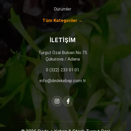
Dürümler
Tüm Kategoriler →
İLETIŞIM
Turgut Özal Bulvarı No:75
Çukurova / Adana
0 (322) 233 01 01
info@dedekebap.com.tr