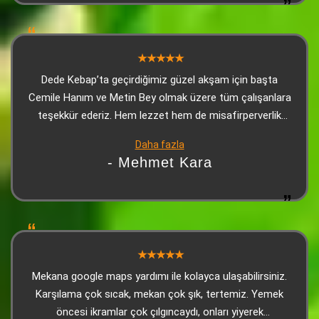
bugün bizi öyle güzel ağırlayan biri vardı ki… Garsonumuz
Murat Büklük. Güleryüzü, hızlı servisi, ince düşünülmüş
ilgisi ve profesyonelliğiyle akşamımızı daha keyifli hale
getiren özel biri. Hem işine hâkim, hem misafirini
anlayan, hem de Dede’nin kalitesini hissettiren bir
Dede Kebap’ta geçirdiğimiz güzel akşam için başta
çalışan. Kısacası; Dede Steakhouse yine muhteşemdi,
Cemile Hanım ve Metin Bey olmak üzere tüm çalışanlara
Murat Büklük’ün ilgisi ise akşamın en güzel
teşekkür ederiz. Hem lezzet hem de misafirperverlik
detaylarındandı.
kusursuzdu, kendimizi evimizde gibi hissettik
Daha fazla
- Mehmet Kara
Mekana google maps yardımı ile kolayca ulaşabilirsiniz.
Karşılama çok sıcak, mekan çok şık, tertemiz. Yemek
öncesi ikramlar çok çılgıncaydı, onları yiyerek