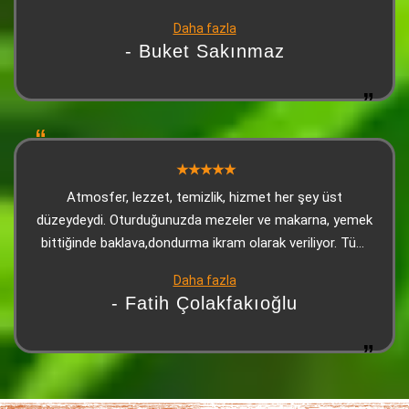
doyabilirsiniz. Kebap çok lezzetliydi, sonrasında gelen
Daha fazla
tatlı (yine ikram) harikaydı. Personel çok sıcakkanlı,
- Buket Sakınmaz
güleryüzlü ve ilgiliydi. Biz çok beğendik tavsiye ediyorum
Atmosfer, lezzet, temizlik, hizmet her şey üst
düzeydeydi. Oturduğunuzda mezeler ve makarna, yemek
bittiğinde baklava,dondurma ikram olarak veriliyor. Tüm
çalışanlara teşekkürler.
Daha fazla
- Fatih Çolakfakıoğlu