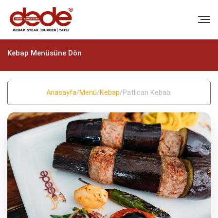
Kebap Menüsüne Dön
Anasayfa
/
Menü
/
Kebap
/
Patlıcan Kebabı
BIZI ARAYIN
+90 (322) 235 57 58
+90 (322) 235 57 58
EMAIL
info@dedekebap.com.tr