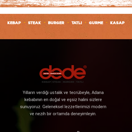
+
+
+
+
+
KEBAP
STEAK
BURGER
TATLI
GURME
KASAP
Yılların verdiği ustalık ve tecrübeyle, Adana
kebabının en doğal ve eşsiz halini sizlere
sunuyoruz. Geleneksel lezzetlerimizi modern
ve nezih bir ortamda deneyimleyin.