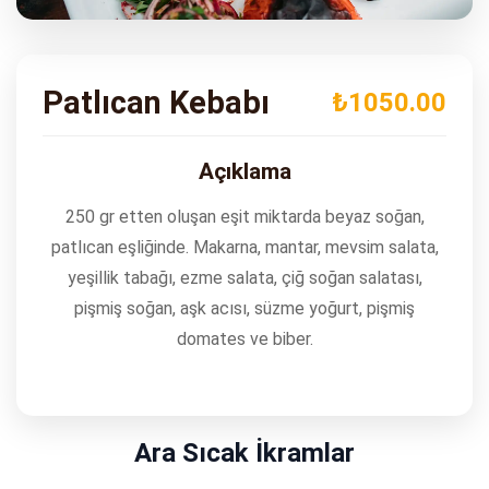
ADRES
Turgut Özal Blv. No:75 Çukurova
Adana
Patlıcan Kebabı
₺1050.00
Açıklama
250 gr etten oluşan eşit miktarda beyaz soğan,
patlıcan eşliğinde. Makarna, mantar, mevsim salata,
yeşillik tabağı, ezme salata, çiğ soğan salatası,
pişmiş soğan, aşk acısı, süzme yoğurt, pişmiş
domates ve biber.
Ara Sıcak İkramlar