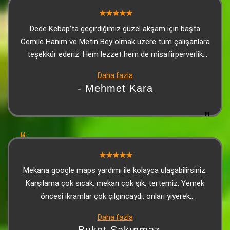
Dede Kebap’ta geçirdiğimiz güzel akşam için başta
Cemile Hanım ve Metin Bey olmak üzere tüm çalışanlara
teşekkür ederiz. Hem lezzet hem de misafirperverlik
kusursuzdu, kendimizi evimizde gibi hissettik
Daha fazla
- Mehmet Kara
Mekana google maps yardımı ile kolayca ulaşabilirsiniz.
Karşılama çok sıcak, mekan çok şık, tertemiz. Yemek
öncesi ikramlar çok çılgıncaydı, onları yiyerek
doyabilirsiniz. Kebap çok lezzetliydi, sonrasında gelen
Daha fazla
tatlı (yine ikram) harikaydı. Personel çok sıcakkanlı,