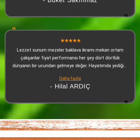
- Buket Sakınmaz
güleryüzlü ve ilgiliydi. Biz çok beğendik tavsiye ediyorum
Lezzet sunum mezeler baklava ikramı mekan ortam
çalışanlar fiyat performansı her şey dört dörtlük
dünyanın bir ucundan gelmeye değer. Hayatımda yediğim
en iyi Adanaydı Teşekkür ederiz
Daha fazla
- Hilal ARDIÇ