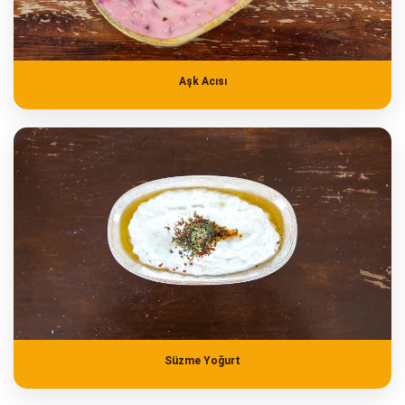
Aşk Acısı
Süzme Yoğurt