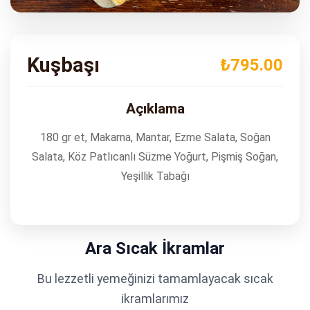
ADRES
Turgut Özal Blv. No:75 Çukurova
Adana
Kuşbaşı
₺795.00
Açıklama
180 gr et, Makarna, Mantar, Ezme Salata, Soğan
Salata, Köz Patlıcanlı Süzme Yoğurt, Pişmiş Soğan,
Yeşillik Tabağı
Ara Sıcak İkramlar
Bu lezzetli yemeğinizi tamamlayacak sıcak
ikramlarımız