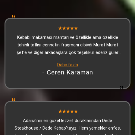
Kebabı makarnası mantarı ve özellikle ama özellikle
tahinli tatlısı cennetin fragmanı gibiydi Murat Murat
şef’e ve diğer arkadaşlara çok teşekkür ederiz güler
yüzle karşılanıp güllerle uğurlandığımız bir yerde
Daha fazla
Adana’daysanız ve bu yorumu okuyorsanız mutlaka en
- Ceren Karaman
azından tatmanızı şiddetle tavsiye ediyorum. Son olarak
tahinli tatlı gerçekten çok iyiydi
Adana’nın en güzel lezzet duraklarından Dede
Steakhouse / Dede Kebap’tayız. Hem yemekler enfes,