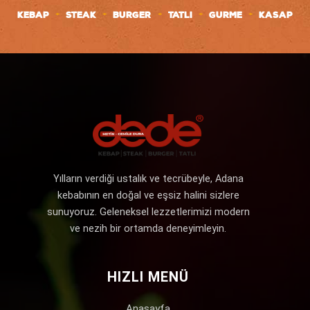
+
+
+
+
+
KEBAP
STEAK
BURGER
TATLI
GURME
KASAP
Yılların verdiği ustalık ve tecrübeyle, Adana
kebabının en doğal ve eşsiz halini sizlere
sunuyoruz. Geleneksel lezzetlerimizi modern
ve nezih bir ortamda deneyimleyin.
HIZLI MENÜ
Anasayfa