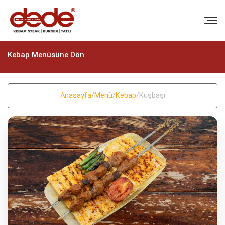
Kebap Menüsüne Dön
Anasayfa
/
Menü
/
Kebap
/
Kuşbaşı
BIZI ARAYIN
+90 (322) 235 57 58
+90 (322) 235 57 58
EMAIL
info@dedekebap.com.tr