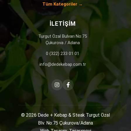
Tüm Kategoriler →
İLETIŞIM
Turgut Özal Bulvarı No:75
Çukurova / Adana
0 (322) 233 01 01
info@dedekebap.com.tr
© 2026
Dede + Kebap & Steak
Turgut Özal
Blv. No:75 Çukurova/Adana
Web Tasarım: Tasarımevi