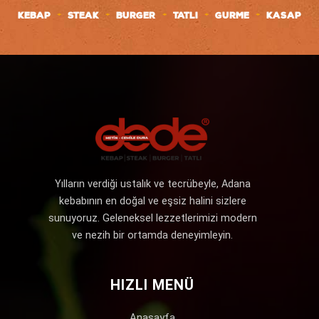
+
+
+
+
+
KEBAP
STEAK
BURGER
TATLI
GURME
KASAP
Yılların verdiği ustalık ve tecrübeyle, Adana
kebabının en doğal ve eşsiz halini sizlere
sunuyoruz. Geleneksel lezzetlerimizi modern
ve nezih bir ortamda deneyimleyin.
HIZLI MENÜ
Anasayfa