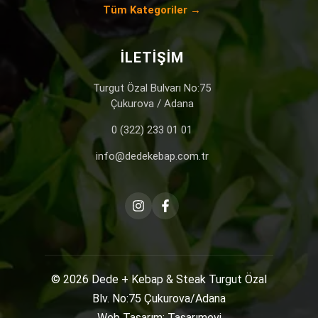
Tüm Kategoriler →
İLETIŞIM
Turgut Özal Bulvarı No:75
Çukurova / Adana
0 (322) 233 01 01
info@dedekebap.com.tr
© 2026
Dede + Kebap & Steak
Turgut Özal
Blv. No:75 Çukurova/Adana
Web Tasarım: Tasarımevi