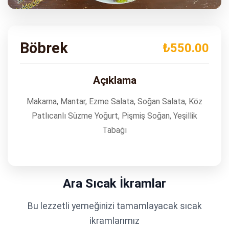
ADRES
Turgut Özal Blv. No:75 Çukurova
Adana
Böbrek
₺550.00
Açıklama
Makarna, Mantar, Ezme Salata, Soğan Salata, Köz
Patlıcanlı Süzme Yoğurt, Pişmiş Soğan, Yeşillik
Tabağı
Ara Sıcak İkramlar
Bu lezzetli yemeğinizi tamamlayacak sıcak
ikramlarımız