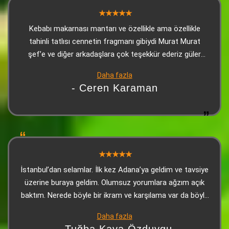
Kebabı makarnası mantarı ve özellikle ama özellikle
tahinli tatlısı cennetin fragmanı gibiydi Murat Murat
şef’e ve diğer arkadaşlara çok teşekkür ederiz güler
yüzle karşılanıp güllerle uğurlandığımız bir yerde
Daha fazla
Adana’daysanız ve bu yorumu okuyorsanız mutlaka en
- Ceren Karaman
azından tatmanızı şiddetle tavsiye ediyorum. Son olarak
tahinli tatlı gerçekten çok iyiydi
İstanbul’dan selamlar. İlk kez Adana’ya geldim ve tavsiye
üzerine buraya geldim. Olumsuz yorumlara ağzım açık
baktım. Nerede böyle bir ikram ve karşılama var da böyle
bir yorum yazabilmişler, anlayamadım. Lezzet
Daha fazla
konusunda ise makarnası, Adana kebabı ve ikramları