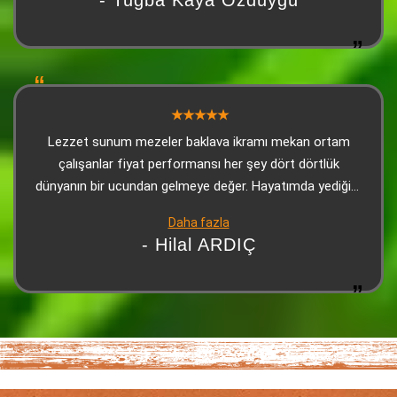
- Tuğba Kaya Özduygu
gayet güzeldi. Üzerine tatlı da ikram ettiler. Kesinlikle
herkese tavsiye edeceğim. Olumsuz yorum yapanların şu
andan itibaren manipüle ettiklerini düşünüyorum
Lezzet sunum mezeler baklava ikramı mekan ortam
çalışanlar fiyat performansı her şey dört dörtlük
dünyanın bir ucundan gelmeye değer. Hayatımda yediğim
en iyi Adanaydı Teşekkür ederiz
Daha fazla
- Hilal ARDIÇ