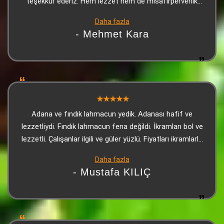
teşekkür ederiz. Hem lezzet hem de misafirperverlik
kusursuzdu, kendimizi evimizde gibi hissettik
Daha fazla
- Mehmet Kara
Adana ve fındık lahmacun yedik. Adanası hafif ve
lezzetliydi. Fındık lahmacun fena değildi. İkramları bol ve
lezzetli. Çalışanlar ilgili ve güler yüzlü. Fiyatları ikramlarla
bakınca çok uygun. Kesinlikle tavsiye ederim.
Daha fazla
- Mustafa KILIÇ