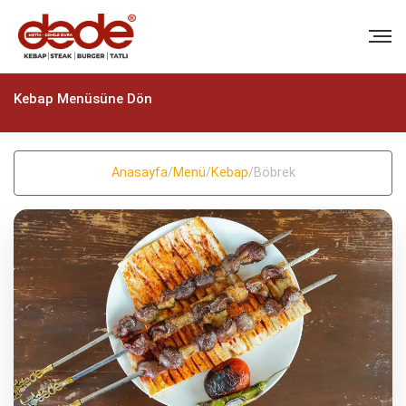
Kebap Menüsüne Dön
Anasayfa
/
Menü
/
Kebap
/
Böbrek
BIZI ARAYIN
+90 (322) 235 57 58
+90 (322) 235 57 58
EMAIL
info@dedekebap.com.tr