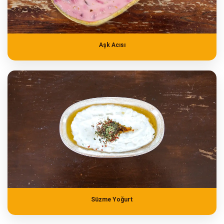
Aşk Acısı
Süzme Yoğurt