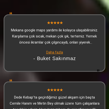
Mekana google maps yardımı ile kolayca ulaşabilirsiniz.
Karşılama çok sıcak, mekan çok şık, tertemiz. Yemek
öncesi ikramlar çok çılgıncaydı, onları yiyerek
doyabilirsiniz. Kebap çok lezzetliydi, sonrasında gelen
Daha fazla
tatlı (yine ikram) harikaydı. Personel çok sıcakkanlı,
- Buket Sakınmaz
güleryüzlü ve ilgiliydi. Biz çok beğendik tavsiye ediyorum
Dede Kebap’ta geçirdiğimiz güzel akşam için başta
Cemile Hanım ve Metin Bey olmak üzere tüm çalışanlara