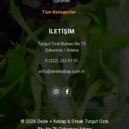
Dürümler
Tüm Kategoriler →
İLETIŞIM
Turgut Özal Bulvarı No:75
Çukurova / Adana
0 (322) 233 01 01
info@dedekebap.com.tr
© 2026
Dede + Kebap & Steak
Turgut Özal