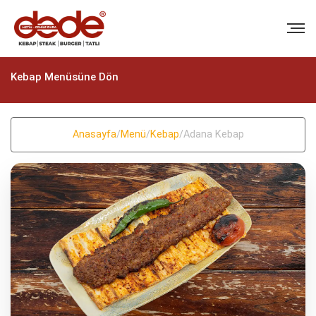
Kebap Menüsüne Dön
Anasayfa
/
Menü
/
Kebap
/
Adana Kebap
BIZI ARAYIN
+90 (322) 235 57 58
+90 (322) 235 57 58
EMAIL
info@dedekebap.com.tr