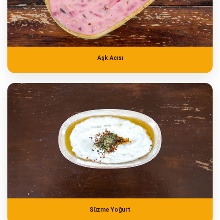
Aşk Acısı
Süzme Yoğurt