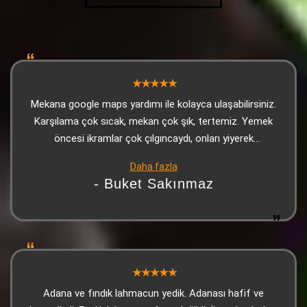
Mekana google maps yardımı ile kolayca ulaşabilirsiniz.
Karşılama çok sıcak, mekan çok şık, tertemiz. Yemek
öncesi ikramlar çok çılgıncaydı, onları yiyerek
doyabilirsiniz. Kebap çok lezzetliydi, sonrasında gelen
Daha fazla
tatlı (yine ikram) harikaydı. Personel çok sıcakkanlı,
- Buket Sakınmaz
güleryüzlü ve ilgiliydi. Biz çok beğendik tavsiye ediyorum
Adana ve fındık lahmacun yedik. Adanası hafif ve