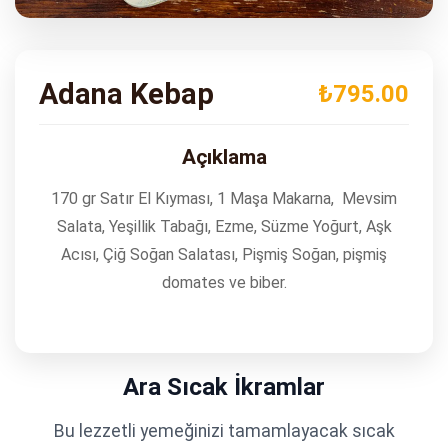
ADRES
Turgut Özal Blv. No:75 Çukurova
Adana
Adana Kebap
₺795.00
Açıklama
170 gr Satır El Kıyması, 1 Maşa Makarna, Mevsim
Salata, Yeşillik Tabağı, Ezme, Süzme Yoğurt, Aşk
Acısı, Çiğ Soğan Salatası, Pişmiş Soğan, pişmiş
domates ve biber.
Ara Sıcak İkramlar
Bu lezzetli yemeğinizi tamamlayacak sıcak