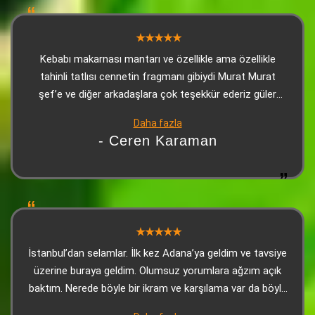
Kebabı makarnası mantarı ve özellikle ama özellikle
tahinli tatlısı cennetin fragmanı gibiydi Murat Murat
şef’e ve diğer arkadaşlara çok teşekkür ederiz güler
yüzle karşılanıp güllerle uğurlandığımız bir yerde
Daha fazla
Adana’daysanız ve bu yorumu okuyorsanız mutlaka en
- Ceren Karaman
azından tatmanızı şiddetle tavsiye ediyorum. Son olarak
tahinli tatlı gerçekten çok iyiydi
İstanbul’dan selamlar. İlk kez Adana’ya geldim ve tavsiye
üzerine buraya geldim. Olumsuz yorumlara ağzım açık
baktım. Nerede böyle bir ikram ve karşılama var da böyle
bir yorum yazabilmişler, anlayamadım. Lezzet