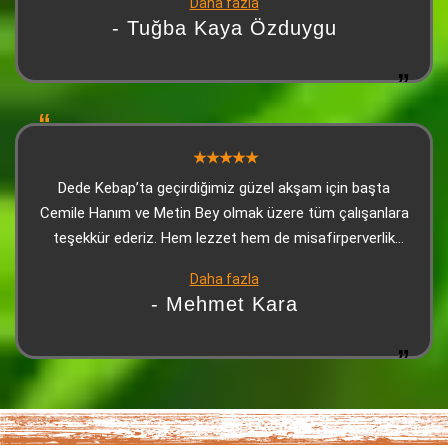
Daha fazla
konusunda ise makarnası, Adana kebabı ve ikramları
- Tuğba Kaya Özduygu
gayet güzeldi. Üzerine tatlı da ikram ettiler. Kesinlikle
herkese tavsiye edeceğim. Olumsuz yorum yapanların şu
andan itibaren manipüle ettiklerini düşünüyorum
Dede Kebap’ta geçirdiğimiz güzel akşam için başta
Cemile Hanım ve Metin Bey olmak üzere tüm çalışanlara
teşekkür ederiz. Hem lezzet hem de misafirperverlik
kusursuzdu, kendimizi evimizde gibi hissettik
Daha fazla
- Mehmet Kara