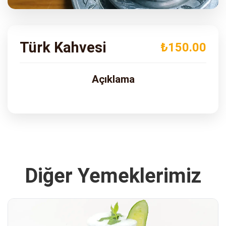
ADRES
Turgut Özal Blv. No:75 Çukurova
Adana
Türk Kahvesi
₺150.00
Açıklama
Diğer Yemeklerimiz