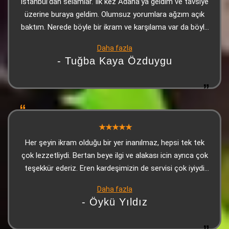
İstanbul’dan selamlar. İlk kez Adana’ya geldim ve tavsiye
üzerine buraya geldim. Olumsuz yorumlara ağzım açık
baktım. Nerede böyle bir ikram ve karşılama var da böyle
bir yorum yazabilmişler, anlayamadım. Lezzet
Daha fazla
konusunda ise makarnası, Adana kebabı ve ikramları
- Tuğba Kaya Özduygu
gayet güzeldi. Üzerine tatlı da ikram ettiler. Kesinlikle
herkese tavsiye edeceğim. Olumsuz yorum yapanların şu
andan itibaren manipüle ettiklerini düşünüyorum
Her şeyin ikram olduğu bir yer inanılmaz, hepsi tek tek
çok lezzetliydi. Bertan beye ilgi ve alakası icin ayrıca çok
teşekkür ederiz. Eren kardeşimizin de servisi çok iyiydi
çok teşekkürler
Daha fazla
- Öykü Yıldız