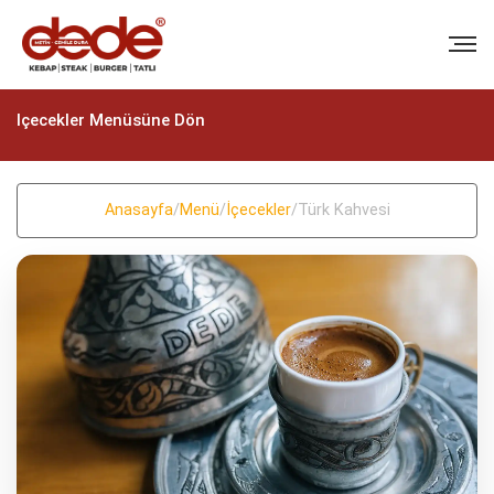
Içecekler Menüsüne Dön
Anasayfa
/
Menü
/
İçecekler
/
Türk Kahvesi
BIZI ARAYIN
+90 (322) 235 57 58
+90 (322) 235 57 58
EMAIL
info@dedekebap.com.tr