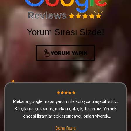
Yorum Sırası Sizde!
YORUM YAPIN
Mekana google maps yardımı ile kolayca ulaşabilirsiniz.
Karşılama çok sıcak, mekan çok şık, tertemiz. Yemek
öncesi ikramlar çok çılgıncaydı, onları yiyerek
doyabilirsiniz. Kebap çok lezzetliydi, sonrasında gelen
Daha fazla
tatlı (yine ikram) harikaydı. Personel çok sıcakkanlı,