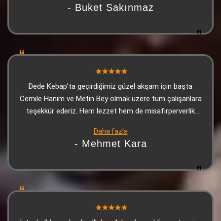
- Buket Sakınmaz
güleryüzlü ve ilgiliydi. Biz çok beğendik tavsiye ediyorum
Dede Kebap’ta geçirdiğimiz güzel akşam için başta
Cemile Hanım ve Metin Bey olmak üzere tüm çalışanlara
teşekkür ederiz. Hem lezzet hem de misafirperverlik
kusursuzdu, kendimizi evimizde gibi hissettik
Daha fazla
- Mehmet Kara