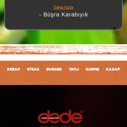
masaya oturur oturmaz, o meşhur soslu mantarlı
Daha fazla
makarna ikramı geliyor… Kıvamı, tadı, aroması efsane. Bir
- Büşra Karabıyık
de isli mantar var ki… Gerçekten Dede’nin imzası gibi.
İkram diye geliyor ama lezzeti başlı başına bir tabak! Ve
bugün bizi öyle güzel ağırlayan biri vardı ki… Garsonumuz
Murat Büklük. Güleryüzü, hızlı servisi, ince düşünülmüş
ilgisi ve profesyonelliğiyle akşamımızı daha keyifli hale
getiren özel biri. Hem işine hâkim, hem misafirini
anlayan, hem de Dede’nin kalitesini hissettiren bir
çalışan. Kısacası; Dede Steakhouse yine muhteşemdi,
+
+
+
+
+
KEBAP
STEAK
BURGER
TATLI
GURME
KASAP
Murat Büklük’ün ilgisi ise akşamın en güzel
detaylarındandı.