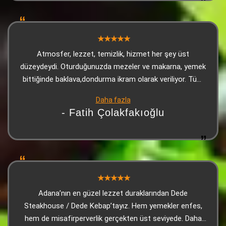
Atmosfer, lezzet, temizlik, hizmet her şey üst
düzeydeydi. Oturduğunuzda mezeler ve makarna, yemek
bittiğinde baklava,dondurma ikram olarak veriliyor. Tüm
çalışanlara teşekkürler.
Daha fazla
- Fatih Çolakfakıoğlu
Adana’nın en güzel lezzet duraklarından Dede
Steakhouse / Dede Kebap’tayız. Hem yemekler enfes,
hem de misafirperverlik gerçekten üst seviyede. Daha