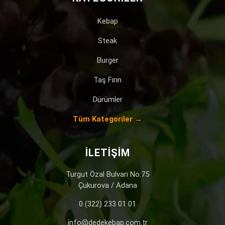
Kebap
Steak
Burger
Taş Fırın
Dürümler
Tüm Kategoriler →
İLETIŞIM
Turgut Özal Bulvarı No:75
Çukurova / Adana
0 (322) 233 01 01
info@dedekebap.com.tr