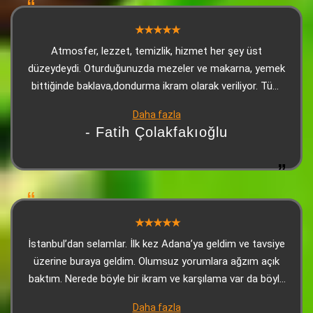
Atmosfer, lezzet, temizlik, hizmet her şey üst
düzeydeydi. Oturduğunuzda mezeler ve makarna, yemek
bittiğinde baklava,dondurma ikram olarak veriliyor. Tüm
çalışanlara teşekkürler.
Daha fazla
- Fatih Çolakfakıoğlu
İstanbul’dan selamlar. İlk kez Adana’ya geldim ve tavsiye
üzerine buraya geldim. Olumsuz yorumlara ağzım açık
baktım. Nerede böyle bir ikram ve karşılama var da böyle
bir yorum yazabilmişler, anlayamadım. Lezzet
Daha fazla