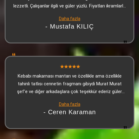
lezzetli. Çalışanlar ilgili ve güler yüzlü. Fiyatları ikramlarla
bakınca çok uygun. Kesinlikle tavsiye ederim.
Daha fazla
- Mustafa KILIÇ
Kebabı makarnası mantarı ve özellikle ama özellikle
tahinli tatlısı cennetin fragmanı gibiydi Murat Murat
şef’e ve diğer arkadaşlara çok teşekkür ederiz güler
yüzle karşılanıp güllerle uğurlandığımız bir yerde
Daha fazla
Adana’daysanız ve bu yorumu okuyorsanız mutlaka en
- Ceren Karaman
azından tatmanızı şiddetle tavsiye ediyorum. Son olarak
tahinli tatlı gerçekten çok iyiydi