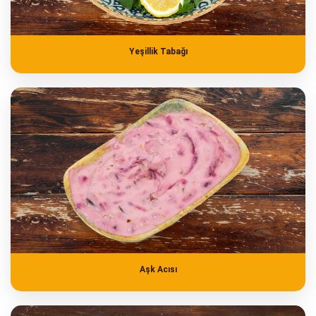
Yeşillik Tabağı
Aşk Acısı