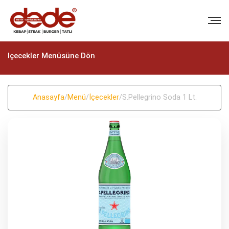
Içecekler Menüsüne Dön
Anasayfa
/
Menü
/
İçecekler
/
S.Pellegrino Soda 1 Lt.
BIZI ARAYIN
+90 (322) 235 57 58
+90 (322) 235 57 58
EMAIL
info@dedekebap.com.tr