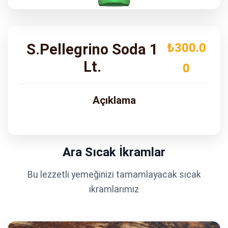
ADRES
Turgut Özal Blv. No:75 Çukurova
Adana
S.Pellegrino Soda 1
₺300.0
Lt.
0
Açıklama
Ara Sıcak İkramlar
Bu lezzetli yemeğinizi tamamlayacak sıcak
ikramlarımız