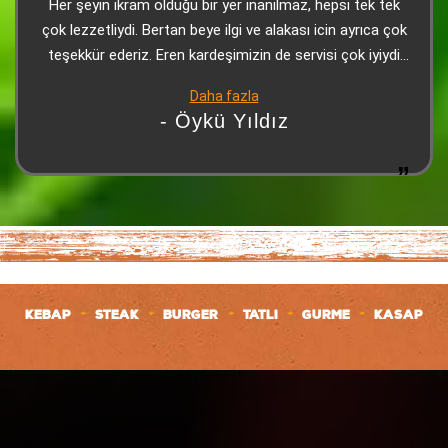
Her şeyin ikram olduğu bir yer inanılmaz, hepsi tek tek
çok lezzetliydi. Bertan beye ilgi ve alakası icin ayrıca çok
teşekkür ederiz. Eren kardeşimizin de servisi çok iyiydi
çok teşekkürler
Daha fazla
- Öykü Yıldız
+
+
+
+
+
KEBAP
STEAK
BURGER
TATLI
GURME
KASAP