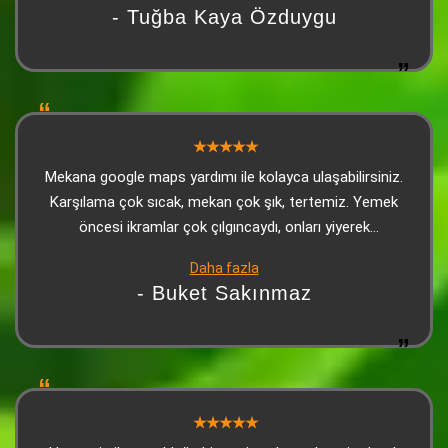
konusunda ise makarnası, Adana kebabı ve ikramları
- Tuğba Kaya Özduygu
gayet güzeldi. Üzerine tatlı da ikram ettiler. Kesinlikle
herkese tavsiye edeceğim. Olumsuz yorum yapanların şu
andan itibaren manipüle ettiklerini düşünüyorum
Mekana google maps yardımı ile kolayca ulaşabilirsiniz.
Karşılama çok sıcak, mekan çok şık, tertemiz. Yemek
öncesi ikramlar çok çılgıncaydı, onları yiyerek
doyabilirsiniz. Kebap çok lezzetliydi, sonrasında gelen
Daha fazla
tatlı (yine ikram) harikaydı. Personel çok sıcakkanlı,
- Buket Sakınmaz
güleryüzlü ve ilgiliydi. Biz çok beğendik tavsiye ediyorum