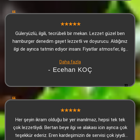
bugün bizi öyle güzel ağırlayan biri vardı ki… Garsonumuz
Murat Büklük. Güleryüzü, hızlı servisi, ince düşünülmüş
ilgisi ve profesyonelliğiyle akşamımızı daha keyifli hale
getiren özel biri. Hem işine hâkim, hem misafirini
anlayan, hem de Dede’nin kalitesini hissettiren bir
Güleryüzlü, ilgili, tecrübeli bir mekan. Lezzet güzel ben
çalışan. Kısacası; Dede Steakhouse yine muhteşemdi,
hamburger denedim gayet lezzetli ve doyurucu. Aldığınız
Murat Büklük’ün ilgisi ise akşamın en güzel
ilgi de ayrıca tatmin ediyor insanı. Fiyatlar atmosfer, ilgi
detaylarındandı.
ve lezzet ile orantılanınca makul oluyor. Teşekkürler
Daha fazla
Dede Kebap. Adana'ya her geldiğimde uğradığım yer artık
- Ecehan KOÇ
Her şeyin ikram olduğu bir yer inanılmaz, hepsi tek tek
çok lezzetliydi. Bertan beye ilgi ve alakası icin ayrıca çok
teşekkür ederiz. Eren kardeşimizin de servisi çok iyiydi