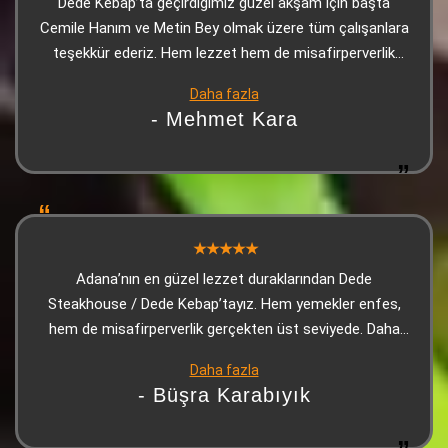
Dede Kebap’ta geçirdiğimiz güzel akşam için başta
Cemile Hanım ve Metin Bey olmak üzere tüm çalışanlara
teşekkür ederiz. Hem lezzet hem de misafirperverlik
kusursuzdu, kendimizi evimizde gibi hissettik
Daha fazla
- Mehmet Kara
Adana’nın en güzel lezzet duraklarından Dede
Steakhouse / Dede Kebap’tayız. Hem yemekler enfes,
hem de misafirperverlik gerçekten üst seviyede. Daha
masaya oturur oturmaz, o meşhur soslu mantarlı
Daha fazla
makarna ikramı geliyor… Kıvamı, tadı, aroması efsane. Bir
- Büşra Karabıyık
de isli mantar var ki… Gerçekten Dede’nin imzası gibi.
İkram diye geliyor ama lezzeti başlı başına bir tabak! Ve