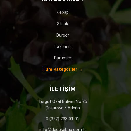
Kebap
Steak
Burger
Taş Fırın
Dürümler
Tüm Kategoriler →
İLETIŞIM
Turgut Özal Bulvarı No:75
Çukurova / Adana
0 (322) 233 01 01
info@dedekebap.com.tr