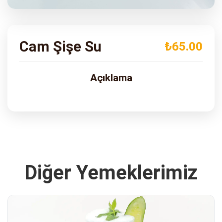
ADRES
Turgut Özal Blv. No:75 Çukurova
Adana
Cam Şişe Su
₺65.00
Açıklama
Diğer Yemeklerimiz