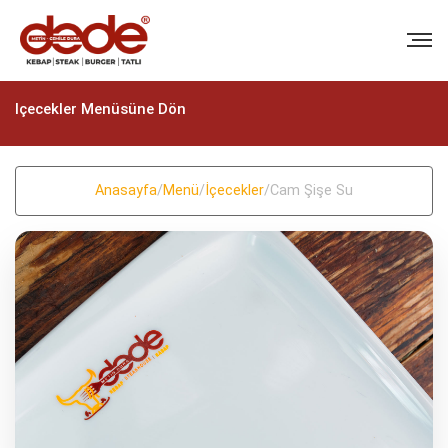
Içecekler Menüsüne Dön
Anasayfa
/
Menü
/
İçecekler
/
Cam Şişe Su
BIZI ARAYIN
+90 (322) 235 57 58
+90 (322) 235 57 58
EMAIL
info@dedekebap.com.tr