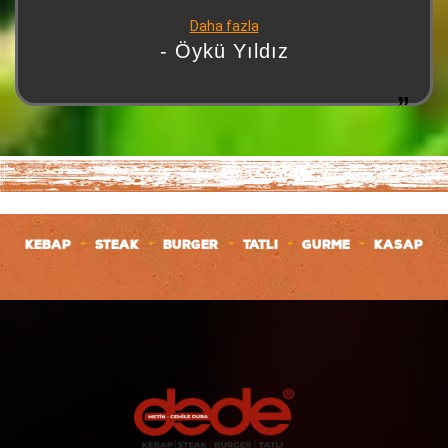
çok teşekkürler
Daha fazla
- Öykü Yıldız
+
+
+
+
+
KEBAP
STEAK
BURGER
TATLI
GURME
KASAP