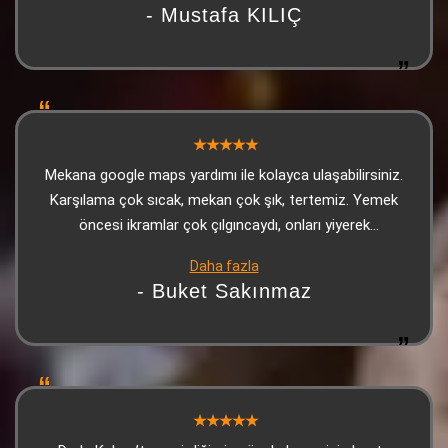
- Mustafa KILIÇ
Mekana google maps yardımı ile kolayca ulaşabilirsiniz.
Karşılama çok sıcak, mekan çok şık, tertemiz. Yemek
öncesi ikramlar çok çılgıncaydı, onları yiyerek
doyabilirsiniz. Kebap çok lezzetliydi, sonrasında gelen
Daha fazla
tatlı (yine ikram) harikaydı. Personel çok sıcakkanlı,
- Buket Sakınmaz
güleryüzlü ve ilgiliydi. Biz çok beğendik tavsiye ediyorum