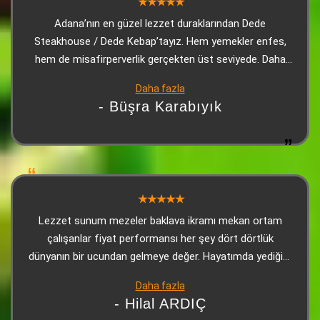
Adana’nın en güzel lezzet duraklarından Dede
Steakhouse / Dede Kebap’tayız. Hem yemekler enfes,
hem de misafirperverlik gerçekten üst seviyede. Daha
masaya oturur oturmaz, o meşhur soslu mantarlı
Daha fazla
makarna ikramı geliyor… Kıvamı, tadı, aroması efsane. Bir
- Büşra Karabıyık
de isli mantar var ki… Gerçekten Dede’nin imzası gibi.
İkram diye geliyor ama lezzeti başlı başına bir tabak! Ve
bugün bizi öyle güzel ağırlayan biri vardı ki… Garsonumuz
Murat Büklük. Güleryüzü, hızlı servisi, ince düşünülmüş
ilgisi ve profesyonelliğiyle akşamımızı daha keyifli hale
getiren özel biri. Hem işine hâkim, hem misafirini
anlayan, hem de Dede’nin kalitesini hissettiren bir
Lezzet sunum mezeler baklava ikramı mekan ortam
çalışan. Kısacası; Dede Steakhouse yine muhteşemdi,
çalışanlar fiyat performansı her şey dört dörtlük
Murat Büklük’ün ilgisi ise akşamın en güzel
dünyanın bir ucundan gelmeye değer. Hayatımda yediğim
detaylarındandı.
en iyi Adanaydı Teşekkür ederiz
Daha fazla
- Hilal ARDIÇ