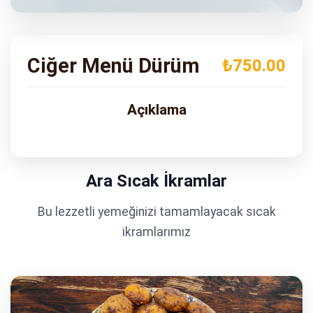
ADRES
Turgut Özal Blv. No:75 Çukurova
Adana
Ciğer Menü Dürüm
₺750.00
Açıklama
Ara Sıcak İkramlar
Bu lezzetli yemeğinizi tamamlayacak sıcak
ikramlarımız