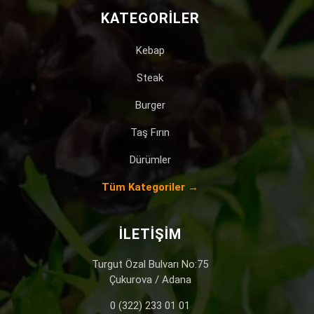
KATEGORILER
Kebap
Steak
Burger
Taş Fırın
Dürümler
Tüm Kategoriler →
İLETIŞIM
Turgut Özal Bulvarı No:75
Çukurova / Adana
0 (322) 233 01 01