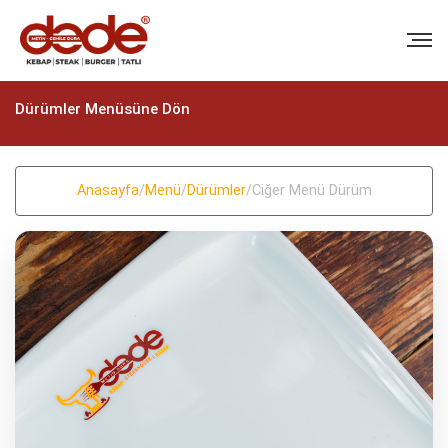
Dürümler Menüsüne Dön
Anasayfa
/
Menü
/
Dürümler
/
Ciğer Menü Dürüm
BIZI ARAYIN
+90 (322) 235 57 58
+90 (322) 235 57 58
EMAIL
info@dedekebap.com.tr