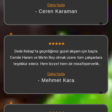
yüzle karşılanıp güllerle uğurlandığımız bir yerde
Daha fazla
Adana’daysanız ve bu yorumu okuyorsanız mutlaka en
- Ceren Karaman
azından tatmanızı şiddetle tavsiye ediyorum. Son olarak
tahinli tatlı gerçekten çok iyiydi
Dede Kebap’ta geçirdiğimiz güzel akşam için başta
Cemile Hanım ve Metin Bey olmak üzere tüm çalışanlara
teşekkür ederiz. Hem lezzet hem de misafirperverlik
kusursuzdu, kendimizi evimizde gibi hissettik
Daha fazla
- Mehmet Kara