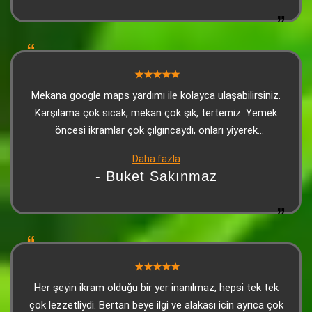
Mekana google maps yardımı ile kolayca ulaşabilirsiniz.
Karşılama çok sıcak, mekan çok şık, tertemiz. Yemek
öncesi ikramlar çok çılgıncaydı, onları yiyerek
doyabilirsiniz. Kebap çok lezzetliydi, sonrasında gelen
Daha fazla
tatlı (yine ikram) harikaydı. Personel çok sıcakkanlı,
- Buket Sakınmaz
güleryüzlü ve ilgiliydi. Biz çok beğendik tavsiye ediyorum
Her şeyin ikram olduğu bir yer inanılmaz, hepsi tek tek
çok lezzetliydi. Bertan beye ilgi ve alakası icin ayrıca çok