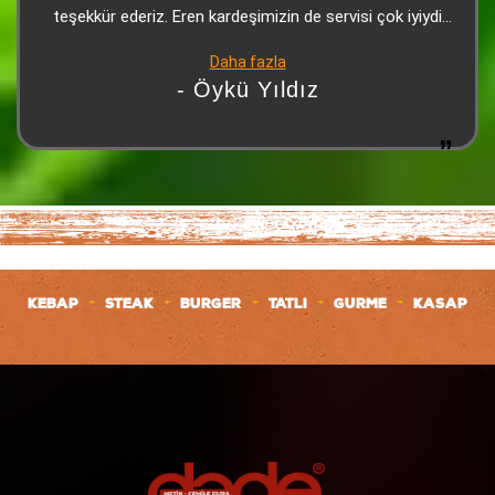
teşekkür ederiz. Eren kardeşimizin de servisi çok iyiydi
çok teşekkürler
Daha fazla
- Öykü Yıldız
+
+
+
+
+
KEBAP
STEAK
BURGER
TATLI
GURME
KASAP