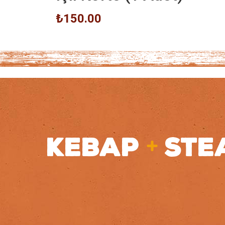
₺150.00
+
KEBAP
STE