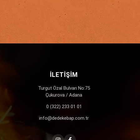
İLETIŞIM
Turgut Özal Bulvarı No:75
Çukurova / Adana
0 (322) 233 01 01
info@dedekebap.com.tr