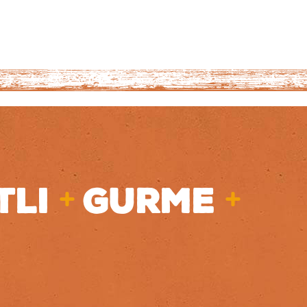
+
+
TLI
GURME