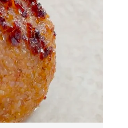
ADRES
Turgut Özal Blv. No:75 Çukurova
Adana