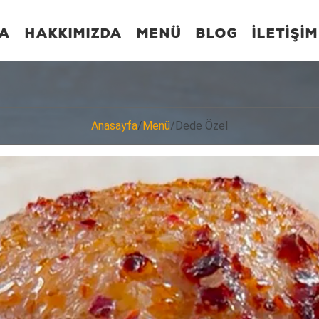
FA
HAKKIMIZDA
MENÜ
BLOG
İLETİŞİM
Anasayfa
/
Menü
/
Dede Özel