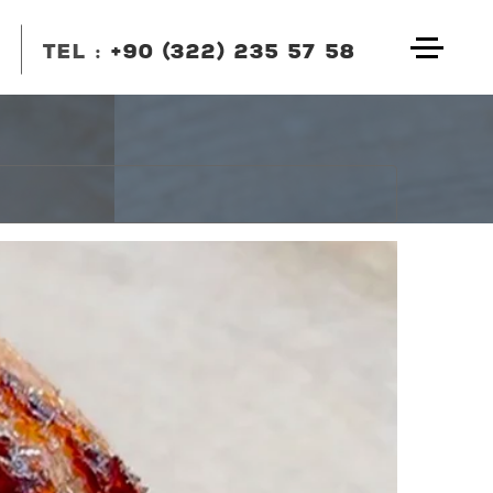
TEL :
+90 (322) 235 57 58
BIZI ARAYIN
+90 (322) 235 57 58
+90 (322) 235 57 58
EMAIL
info@dedekebap.com.tr