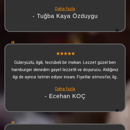
bir yorum yazabilmişler, anlayamadım. Lezzet
Daha fazla
konusunda ise makarnası, Adana kebabı ve ikramları
- Tuğba Kaya Özduygu
gayet güzeldi. Üzerine tatlı da ikram ettiler. Kesinlikle
herkese tavsiye edeceğim. Olumsuz yorum yapanların şu
andan itibaren manipüle ettiklerini düşünüyorum
Güleryüzlü, ilgili, tecrübeli bir mekan. Lezzet güzel ben
hamburger denedim gayet lezzetli ve doyurucu. Aldığınız
ilgi de ayrıca tatmin ediyor insanı. Fiyatlar atmosfer, ilgi
ve lezzet ile orantılanınca makul oluyor. Teşekkürler
Daha fazla
Dede Kebap. Adana'ya her geldiğimde uğradığım yer artık
- Ecehan KOÇ