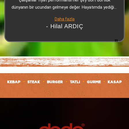
çalışanlar fiyat performansı her şey dört dörtlük
dünyanın bir ucundan gelmeye değer. Hayatımda yediğim
en iyi Adanaydı Teşekkür ederiz
Daha fazla
- Hilal ARDIÇ
+
+
+
+
+
KEBAP
STEAK
BURGER
TATLI
GURME
KASAP