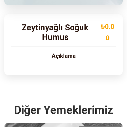
ADRES
Turgut Özal Blv. No:75 Çukurova
Adana
Zeytinyağlı Soğuk
₺0.0
Humus
0
Açıklama
Diğer Yemeklerimiz