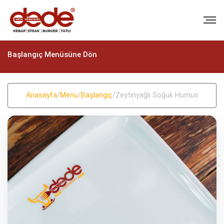
Başlangıç Menüsüne Dön
Anasayfa
/
Menü
/
Başlangıç
/
Zeytinyağlı Soğuk Humus
BIZI ARAYIN
+90 (322) 235 57 58
+90 (322) 235 57 58
EMAIL
info@dedekebap.com.tr