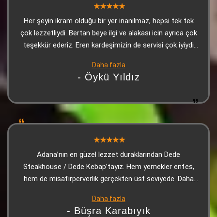
Her şeyin ikram olduğu bir yer inanılmaz, hepsi tek tek
çok lezzetliydi. Bertan beye ilgi ve alakası icin ayrıca çok
teşekkür ederiz. Eren kardeşimizin de servisi çok iyiydi
çok teşekkürler
Daha fazla
- Öykü Yıldız
Adana’nın en güzel lezzet duraklarından Dede
Steakhouse / Dede Kebap’tayız. Hem yemekler enfes,
hem de misafirperverlik gerçekten üst seviyede. Daha
masaya oturur oturmaz, o meşhur soslu mantarlı
Daha fazla
makarna ikramı geliyor… Kıvamı, tadı, aroması efsane. Bir
- Büşra Karabıyık
de isli mantar var ki… Gerçekten Dede’nin imzası gibi.