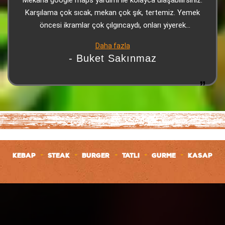
Mekana google maps yardımı ile kolayca ulaşabilirsiniz.
Karşılama çok sıcak, mekan çok şık, tertemiz. Yemek
öncesi ikramlar çok çılgıncaydı, onları yiyerek
doyabilirsiniz. Kebap çok lezzetliydi, sonrasında gelen
Daha fazla
tatlı (yine ikram) harikaydı. Personel çok sıcakkanlı,
- Buket Sakınmaz
güleryüzlü ve ilgiliydi. Biz çok beğendik tavsiye ediyorum
+
+
+
+
+
KEBAP
STEAK
BURGER
TATLI
GURME
KASAP