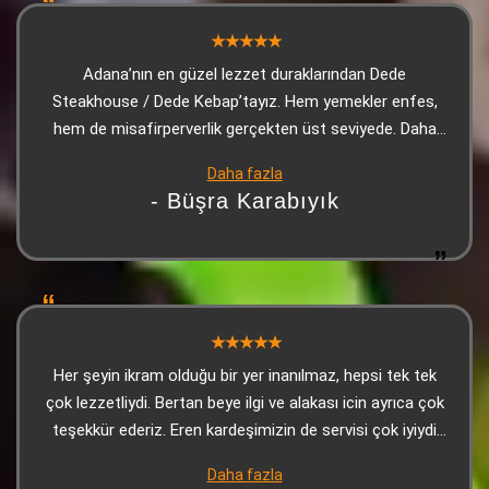
Adana’nın en güzel lezzet duraklarından Dede
Steakhouse / Dede Kebap’tayız. Hem yemekler enfes,
hem de misafirperverlik gerçekten üst seviyede. Daha
masaya oturur oturmaz, o meşhur soslu mantarlı
Daha fazla
makarna ikramı geliyor… Kıvamı, tadı, aroması efsane. Bir
- Büşra Karabıyık
de isli mantar var ki… Gerçekten Dede’nin imzası gibi.
İkram diye geliyor ama lezzeti başlı başına bir tabak! Ve
bugün bizi öyle güzel ağırlayan biri vardı ki… Garsonumuz
Murat Büklük. Güleryüzü, hızlı servisi, ince düşünülmüş
ilgisi ve profesyonelliğiyle akşamımızı daha keyifli hale
getiren özel biri. Hem işine hâkim, hem misafirini
anlayan, hem de Dede’nin kalitesini hissettiren bir
Her şeyin ikram olduğu bir yer inanılmaz, hepsi tek tek
çalışan. Kısacası; Dede Steakhouse yine muhteşemdi,
çok lezzetliydi. Bertan beye ilgi ve alakası icin ayrıca çok
Murat Büklük’ün ilgisi ise akşamın en güzel
teşekkür ederiz. Eren kardeşimizin de servisi çok iyiydi
detaylarındandı.
çok teşekkürler
Daha fazla