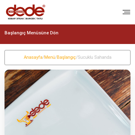
Başlangıç Menüsüne Dön
Anasayfa
/
Menü
/
Başlangıç
/
Sucuklu Sahanda
BIZI ARAYIN
+90 (322) 235 57 58
+90 (322) 235 57 58
EMAIL
info@dedekebap.com.tr