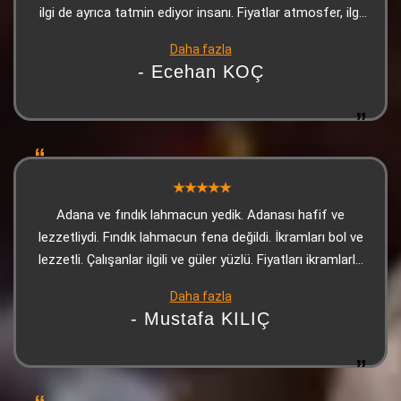
ilgi de ayrıca tatmin ediyor insanı. Fiyatlar atmosfer, ilgi
ve lezzet ile orantılanınca makul oluyor. Teşekkürler
Daha fazla
Dede Kebap. Adana'ya her geldiğimde uğradığım yer artık
- Ecehan KOÇ
Adana ve fındık lahmacun yedik. Adanası hafif ve
lezzetliydi. Fındık lahmacun fena değildi. İkramları bol ve
lezzetli. Çalışanlar ilgili ve güler yüzlü. Fiyatları ikramlarla
bakınca çok uygun. Kesinlikle tavsiye ederim.
Daha fazla
- Mustafa KILIÇ