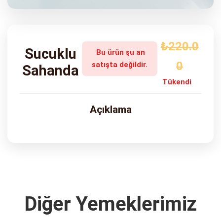
ADRES
Turgut Özal Blv. No:75 Çukurova
Adana
₺220.0
Sucuklu
Bu ürün şu an
0
satışta değildir.
Sahanda
Tükendi
Açıklama
Diğer Yemeklerimiz