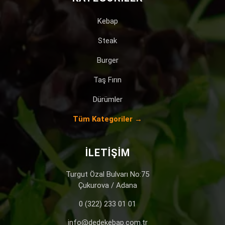
Kebap
Steak
Burger
Taş Fırın
Dürümler
Tüm Kategoriler →
İLETIŞIM
Turgut Özal Bulvarı No:75
Çukurova / Adana
0 (322) 233 01 01
info@dedekebap.com.tr