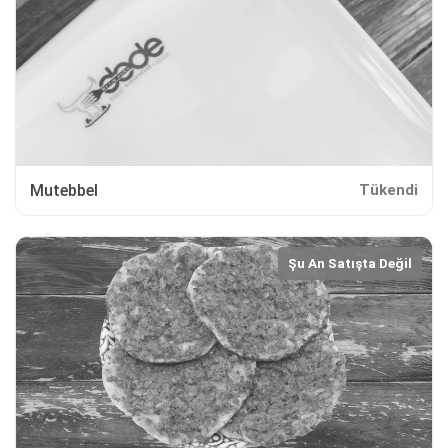
Mutebbel
Tükendi
Şu An Satışta Değil