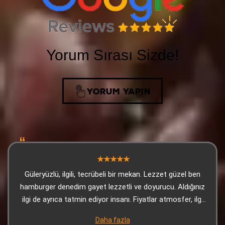
Yorum Sırası Sizde!
YORUM YAPIN
Güleryüzlü, ilgili, tecrübeli bir mekan. Lezzet güzel ben
hamburger denedim gayet lezzetli ve doyurucu. Aldığınız
ilgi de ayrıca tatmin ediyor insanı. Fiyatlar atmosfer, ilgi
ve lezzet ile orantılanınca makul oluyor. Teşekkürler
Daha fazla
Dede Kebap. Adana'ya her geldiğimde uğradığım yer artık