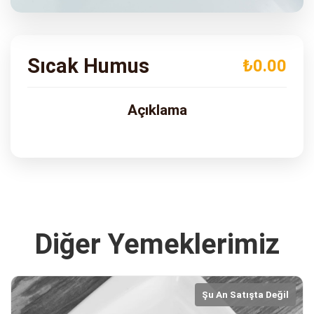
ADRES
Turgut Özal Blv. No:75 Çukurova
Adana
Sıcak Humus
₺0.00
Açıklama
Diğer Yemeklerimiz
Şu An Satışta Değil