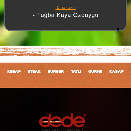
bir yorum yazabilmişler, anlayamadım. Lezzet
Daha fazla
konusunda ise makarnası, Adana kebabı ve ikramları
- Tuğba Kaya Özduygu
gayet güzeldi. Üzerine tatlı da ikram ettiler. Kesinlikle
herkese tavsiye edeceğim. Olumsuz yorum yapanların şu
andan itibaren manipüle ettiklerini düşünüyorum
+
+
+
+
+
KEBAP
STEAK
BURGER
TATLI
GURME
KASAP