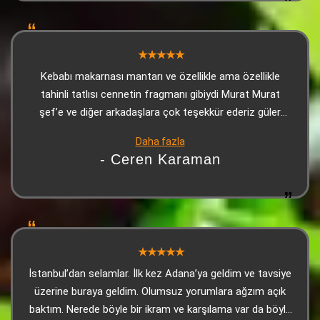
Kebabı makarnası mantarı ve özellikle ama özellikle
tahinli tatlısı cennetin fragmanı gibiydi Murat Murat
şef’e ve diğer arkadaşlara çok teşekkür ederiz güler
yüzle karşılanıp güllerle uğurlandığımız bir yerde
Daha fazla
Adana’daysanız ve bu yorumu okuyorsanız mutlaka en
- Ceren Karaman
azından tatmanızı şiddetle tavsiye ediyorum. Son olarak
tahinli tatlı gerçekten çok iyiydi
İstanbul’dan selamlar. İlk kez Adana’ya geldim ve tavsiye
üzerine buraya geldim. Olumsuz yorumlara ağzım açık
baktım. Nerede böyle bir ikram ve karşılama var da böyle