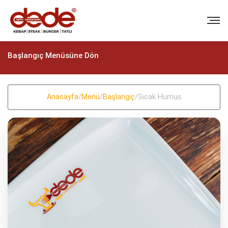
Başlangıç Menüsüne Dön
Anasayfa
/
Menü
/
Başlangıç
/
Sıcak Humus
BIZI ARAYIN
+90 (322) 235 57 58
+90 (322) 235 57 58
EMAIL
info@dedekebap.com.tr