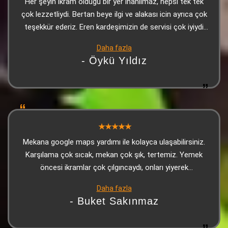
Her şeyin ikram olduğu bir yer inanılmaz, hepsi tek tek
çok lezzetliydi. Bertan beye ilgi ve alakası icin ayrıca çok
teşekkür ederiz. Eren kardeşimizin de servisi çok iyiydi
çok teşekkürler
Daha fazla
- Öykü Yıldız
Mekana google maps yardımı ile kolayca ulaşabilirsiniz.
Karşılama çok sıcak, mekan çok şık, tertemiz. Yemek
öncesi ikramlar çok çılgıncaydı, onları yiyerek
doyabilirsiniz. Kebap çok lezzetliydi, sonrasında gelen
Daha fazla
tatlı (yine ikram) harikaydı. Personel çok sıcakkanlı,
- Buket Sakınmaz
güleryüzlü ve ilgiliydi. Biz çok beğendik tavsiye ediyorum