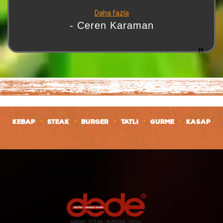
yüzle karşılanıp güllerle uğurlandığımız bir yerde
Daha fazla
Adana’daysanız ve bu yorumu okuyorsanız mutlaka en
- Ceren Karaman
azından tatmanızı şiddetle tavsiye ediyorum. Son olarak
tahinli tatlı gerçekten çok iyiydi
+
+
+
+
+
KEBAP
STEAK
BURGER
TATLI
GURME
KASAP