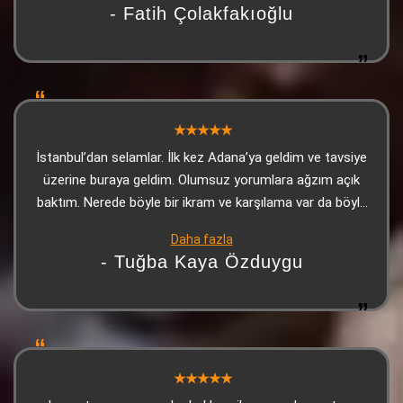
- Fatih Çolakfakıoğlu
İstanbul’dan selamlar. İlk kez Adana’ya geldim ve tavsiye
üzerine buraya geldim. Olumsuz yorumlara ağzım açık
baktım. Nerede böyle bir ikram ve karşılama var da böyle
bir yorum yazabilmişler, anlayamadım. Lezzet
Daha fazla
konusunda ise makarnası, Adana kebabı ve ikramları
- Tuğba Kaya Özduygu
gayet güzeldi. Üzerine tatlı da ikram ettiler. Kesinlikle
herkese tavsiye edeceğim. Olumsuz yorum yapanların şu
andan itibaren manipüle ettiklerini düşünüyorum