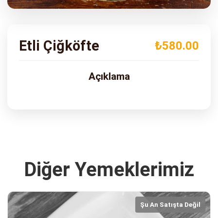
ADRES
Turgut Özal Blv. No:75 Çukurova
Adana
Etli Çiğköfte
₺580.00
Açıklama
Diğer Yemeklerimiz
Şu An Satışta Değil