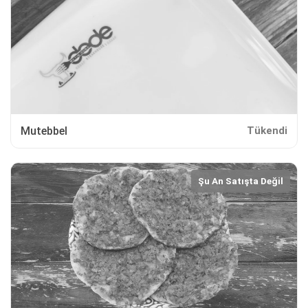
Mutebbel
Tükendi
Şu An Satışta Değil