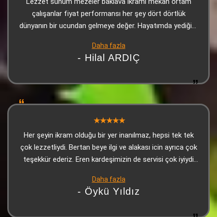
Lezzet sunum mezeler baklava ikramı mekan ortam
çalışanlar fiyat performansı her şey dört dörtlük
dünyanın bir ucundan gelmeye değer. Hayatımda yediğim
en iyi Adanaydı Teşekkür ederiz
Daha fazla
- Hilal ARDIÇ
Her şeyin ikram olduğu bir yer inanılmaz, hepsi tek tek
çok lezzetliydi. Bertan beye ilgi ve alakası icin ayrıca çok
teşekkür ederiz. Eren kardeşimizin de servisi çok iyiydi
çok teşekkürler
Daha fazla
- Öykü Yıldız