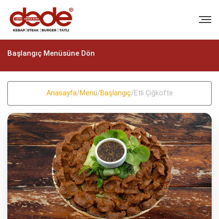
Başlangıç Menüsüne Dön
Anasayfa
/
Menü
/
Başlangıç
/
Etli Çiğköfte
BIZI ARAYIN
+90 (322) 235 57 58
+90 (322) 235 57 58
EMAIL
info@dedekebap.com.tr