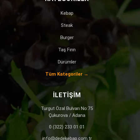
Kebap
Steak
Burger
Taş Fırın
Dürümler
Tüm Kategoriler →
İLETIŞIM
Turgut Özal Bulvarı No:75
Çukurova / Adana
0 (322) 233 01 01
info@dedekebap.com.tr