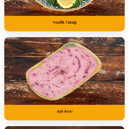
Yeşillik Tabağı
Aşk Acısı