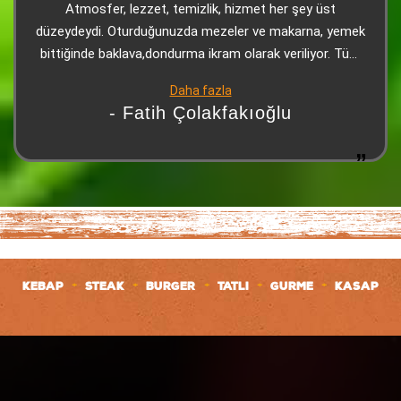
Atmosfer, lezzet, temizlik, hizmet her şey üst
düzeydeydi. Oturduğunuzda mezeler ve makarna, yemek
bittiğinde baklava,dondurma ikram olarak veriliyor. Tüm
çalışanlara teşekkürler.
Daha fazla
- Fatih Çolakfakıoğlu
+
+
+
+
+
KEBAP
STEAK
BURGER
TATLI
GURME
KASAP