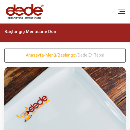
Başlangıç Menüsüne Dön
Anasayfa
/
Menü
/
Başlangıç
/
Dede Et Tepsi
BIZI ARAYIN
+90 (322) 235 57 58
+90 (322) 235 57 58
EMAIL
info@dedekebap.com.tr