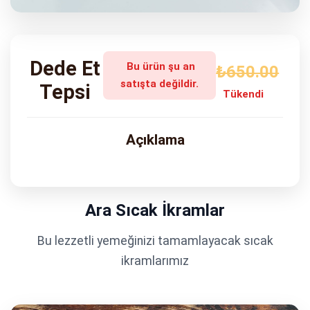
ADRES
Turgut Özal Blv. No:75 Çukurova
Adana
Dede Et
Bu ürün şu an
₺650.00
satışta değildir.
Tepsi
Tükendi
Açıklama
Ara Sıcak İkramlar
Bu lezzetli yemeğinizi tamamlayacak sıcak
ikramlarımız