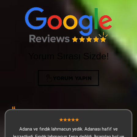
Yorum Sırası Sizde!
YORUM YAPIN
Adana ve fındık lahmacun yedik. Adanası hafif ve
lezzetliydi. Fındık lahmacun fena değildi. İkramları bol ve