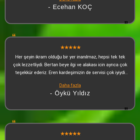
Dede Kebap. Adana'ya her geldiğimde uğradığım yer artık
- Ecehan KOÇ
Her şeyin ikram olduğu bir yer inanılmaz, hepsi tek tek
çok lezzetliydi. Bertan beye ilgi ve alakası icin ayrıca çok
teşekkür ederiz. Eren kardeşimizin de servisi çok iyiydi
çok teşekkürler
Daha fazla
- Öykü Yıldız