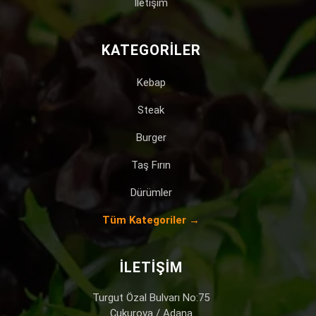
İletişim
KATEGORILER
Kebap
Steak
Burger
Taş Fırın
Dürümler
Tüm Kategoriler →
İLETIŞIM
Turgut Özal Bulvarı No:75
Çukurova / Adana