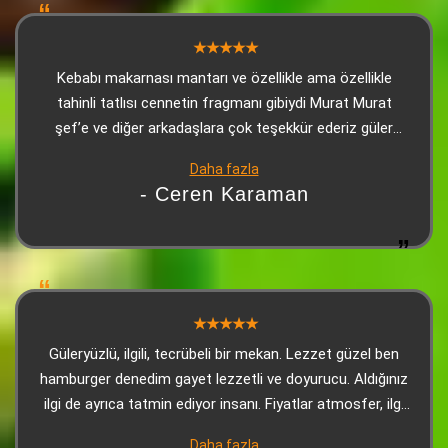
Kebabı makarnası mantarı ve özellikle ama özellikle
tahinli tatlısı cennetin fragmanı gibiydi Murat Murat
şef’e ve diğer arkadaşlara çok teşekkür ederiz güler
yüzle karşılanıp güllerle uğurlandığımız bir yerde
Daha fazla
Adana’daysanız ve bu yorumu okuyorsanız mutlaka en
- Ceren Karaman
azından tatmanızı şiddetle tavsiye ediyorum. Son olarak
tahinli tatlı gerçekten çok iyiydi
Güleryüzlü, ilgili, tecrübeli bir mekan. Lezzet güzel ben
hamburger denedim gayet lezzetli ve doyurucu. Aldığınız
ilgi de ayrıca tatmin ediyor insanı. Fiyatlar atmosfer, ilgi
ve lezzet ile orantılanınca makul oluyor. Teşekkürler
Daha fazla