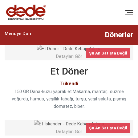
Dönerler
Menüye Dön
Şu An Satışta Değil
Detayları Gör
BIZI ARAYIN
Et Döner
+90 (322) 235 57 58
Tükendi
+90 (322) 235 57 58
150 GR Dana-kuzu yaprak et.Makarna, mantar, süzme
yoğurdu, humus, yeşillik tabağı, turşu, yeşil salata, pişmiş
domatez, biber.
EMAIL
info@dedekebap.com.tr
Şu An Satışta Değil
Detayları Gör