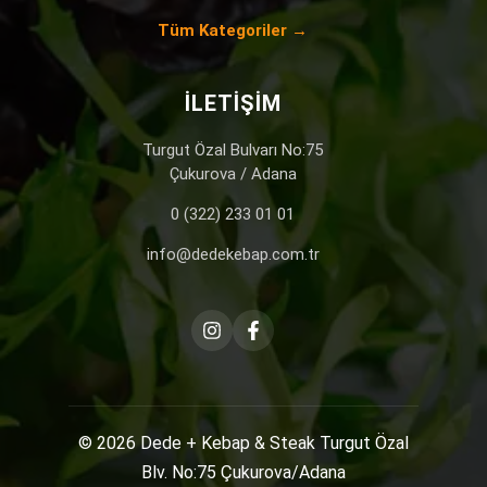
Tüm Kategoriler →
İLETIŞIM
Turgut Özal Bulvarı No:75
Çukurova / Adana
0 (322) 233 01 01
info@dedekebap.com.tr
© 2026
Dede + Kebap & Steak
Turgut Özal
Blv. No:75 Çukurova/Adana