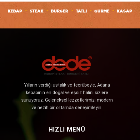
+
+
+
+
+
KEBAP
STEAK
BURGER
TATLI
GURME
KASAP
Yılların verdiği ustalık ve tecrübeyle, Adana
kebabının en doğal ve eşsiz halini sizlere
sunuyoruz. Geleneksel lezzetlerimizi modern
ve nezih bir ortamda deneyimleyin.
HIZLI MENÜ