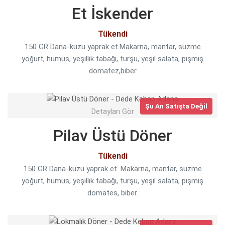
ADRES
Et İskender
Turgut Özal Blv. No:75 Çukurova
Tükendi
Adana
150 GR Dana-kuzu yaprak et.Makarna, mantar, süzme
yoğurt, humus, yeşillik tabağı, turşu, yeşil salata, pişmiş
domatez,biber
Şu An Satışta Değil
Detayları Gör
Pilav Üstü Döner
Tükendi
150 GR Dana-kuzu yaprak et. Makarna, mantar, süzme
yoğurt, humus, yeşillik tabağı, turşu, yeşil salata, pişmiş
domates, biber.